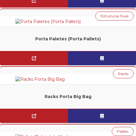
CAÇAMBA BASCULANTE
Estruturas Fixas
CONTENTOR DE CHAPA CORRUGADA
CONTENTOR DE TELA
Porta Paletes (Porta Pallets)
SILO PARA GRANEL
ESTRUTURAS FIXAS
CANTLEVER
Racks
CORREDORES ELEVADOS
DRIVE IN
Racks Porta Big Bag
FLOW RACK
MEZANINOS
PORTA PALETES (PORTA PALLETS)
Pallets