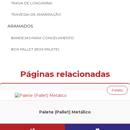
TRAVA DE LONGARINA
TRAVESSA DE AMARRAÇÃO
ARAMADOS
BANDEJAS PARA CONGELAMENTO
BOX PALLET (BOX PALETE)
DISPLAY BOX
Páginas relacionadas
LIXEIRA BASCULANTE
ROLTAINER
Pallets
SEPARADORES PARA CONGELAMENTO (BANDEJAS)
TAINER CAR
Palete (Pallet) Metálico
CONTENTORES
BICA BASCULANTE