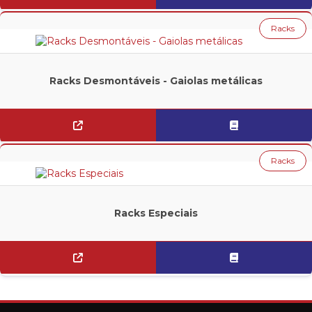
CANTLEVER
Racks
CORREDORES ELEVADOS
DRIVE IN
Racks Desmontáveis - Gaiolas metálicas
FLOW RACK
MEZANINOS
PORTA PALETES (PORTA PALLETS)
Racks
PALLETS
Racks Especiais
PALETE (PALLET) METÁLICO
PALLET (PALETE) DE MADEIRA
RACKS
RACKS DE AUTO ENCAIXE