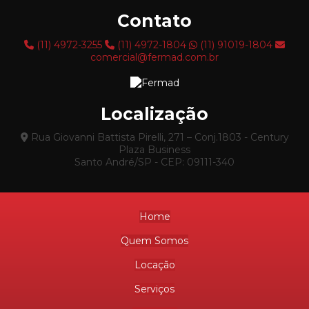
Protetores de drive in
Contato
Protetores de porta palete
(11) 4972-3255
(11) 4972-1804
(11) 91019-1804
Protetores de porta pallet
comercial@fermad.com.br
Racks para leite
Racks metálicos usados
Localização
Racks para móveis
Rua Giovanni Battista Pirelli, 271 – Conj.1803 - Century
Plaza Business
Racks para pneus
Santo André/SP - CEP: 09111-340
Reforma de estruturas de armazenagem em são paulo
Rolltainer
Home
Stop pallet para porta palete
Quem Somos
Tela metálica aramada
Locação
Transferência de armazéns completos
Serviços
Trava de longarina