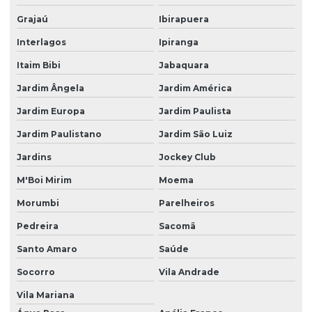
Grajaú
Ibirapuera
Locações de estruturas de armazenagem
Interlagos
Ipiranga
Locações de estruturas de armazenagem em são paulo
Itaim Bibi
Jabaquara
Locações de estruturas de armazenagem em sp
Jardim Ângela
Jardim América
Longarinas para porta pallet
Jardim Europa
Jardim Paulista
Manutenção de estruturas de armazenagem
Jardim Paulistano
Jardim São Luiz
Manutenção de estruturas de armazenagem em sp
Jardins
Jockey Club
Mezanino para almoxarifado
M'Boi Mirim
Moema
Mezanino para estoque
Morumbi
Parelheiros
Mezanino industrial
Pedreira
Sacomã
Santo Amaro
Saúde
Mezanino industrial metálico
Socorro
Vila Andrade
Mezanino metálico
Vila Mariana
Mezanino metálico industrial