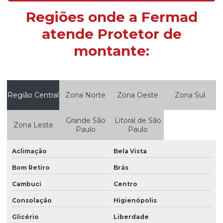
Drive in dinânico
Regiões onde a Fermad
Empresas de porta paletes
atende Protetor de
Estante metálica para armazenagem
montante:
Estante porta paletes
Estantes metálicas usadas
Região Central
Zona Norte
Zona Oeste
Zona Sul
Estrutura de armazenagem mezanino
Estrutura metálica mezanino
Grande São
Litoral de São
Zona Leste
Paulo
Paulo
Flow rack
Flow rack armazenagem
Aclimação
Bela Vista
Flue space porta pallet
Bom Retiro
Brás
Cambuci
Centro
Fornecedor porta palete
Consolação
Higienópolis
Fornecedores de estrutura de armazenagem
Glicério
Liberdade
Fornecedores de porta paletes