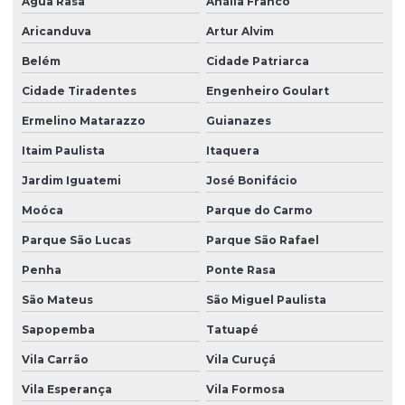
Água Rasa
Anália Franco
Mezanino metálico usado
Aricanduva
Artur Alvim
Mezanino porta pallet
Belém
Cidade Patriarca
Mini porta palete usado
Cidade Tiradentes
Engenheiro Goulart
Mini porta pallet
Ermelino Matarazzo
Guianazes
Montagem de drive in
Itaim Paulista
Itaquera
Montagem de drive in em São Paulo
Jardim Iguatemi
José Bonifácio
Moóca
Parque do Carmo
Montagem de estruturas de armazenagem
Parque São Lucas
Parque São Rafael
Montagem de estruturas de armazenagem em são paulo
Penha
Ponte Rasa
Montagem de estruturas de armazenagem em sp
São Mateus
São Miguel Paulista
Montagem de porta palete
Sapopemba
Tatuapé
Montagem de porta paletes em Extrema
Vila Carrão
Vila Curuçá
Montagem de porta pallet em Cajamar
Vila Esperança
Vila Formosa