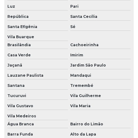
Luz
Pari
Fornecedores de porta paletes em sp
República
Santa Cecília
Fornecedores de porta pallet
Santa Efigênia
Sé
Fornecedores de porta pallets
Vila Buarque
Gaiola aramada para armazenagem
Brasilândia
Cachoeirinha
Guard rail porta pallet
Casa Verde
Imirim
Guarda-corpo metálico
Jaçanã
Jardim São Paulo
Lauzane Paulista
Mandaqui
Laudo de capacidade de carga para porta pallet
Santana
Tremembé
Laudo engenharia para estrutura de armazenagem
Tucuruvi
Vila Guilherme
Laudo para estruturas metálicas
Vila Gustavo
Vila Maria
Laudo para porta palete
Vila Medeiros
Laudo para porta pallet
Água Branca
Bairro do Limão
Locação de drive in
Barra Funda
Alto da Lapa