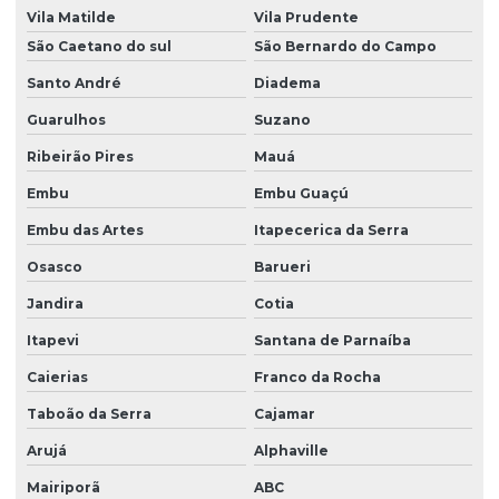
Montantes para porta pallet
Vila Matilde
Vila Prudente
Movimentação e armazenagem de materiais em são paulo
São Caetano do sul
São Bernardo do Campo
Santo André
Diadema
Paletes metálicas
Guarulhos
Suzano
Pallet metálico
Ribeirão Pires
Mauá
Porta bag
Embu
Embu Guaçú
Porta big bag
Embu das Artes
Itapecerica da Serra
Porta palete autoportante
Osasco
Barueri
Porta palete novo a pronta entrega
Jandira
Cotia
Porta palete usado
Itapevi
Santana de Parnaíba
Porta palete a venda
Caierias
Franco da Rocha
Porta paletes 1000 kg
Taboão da Serra
Cajamar
Porta paletes automático
Arujá
Alphaville
Porta paletes usados em são paulo
Mairiporã
ABC