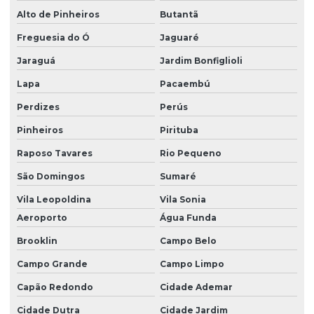
Locação drive in
Alto de Pinheiros
Butantã
Locação de estantes metálicas
Freguesia do Ó
Jaguaré
Jaraguá
Jardim Bonfiglioli
Locação de paletes de madeira
Lapa
Pacaembú
Locação de pallets
Perdizes
Perús
Locação de porta palete
Pinheiros
Pirituba
Locação de porta paletes
Raposo Tavares
Rio Pequeno
Locação de porta paletes em são paulo
São Domingos
Sumaré
Locação de porta pallet
Vila Leopoldina
Vila Sonia
Locação de porta pallets
Aeroporto
Água Funda
Locação de porta pallets em sp
Brooklin
Campo Belo
Locação de rack desmontável
Campo Grande
Campo Limpo
Capão Redondo
Cidade Ademar
Locação de rack desmontável são paulo
Cidade Dutra
Cidade Jardim
Locação de racks para armazenagem