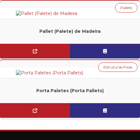
CANTLEVER
Pallets
CORREDORES ELEVADOS
DRIVE IN
Pallet (Palete) de Madeira
FLOW RACK
MEZANINOS
PORTA PALETES (PORTA PALLETS)
Estruturas Fixas
PALLETS
Porta Paletes (Porta Pallets)
PALETE (PALLET) METÁLICO
PALLET (PALETE) DE MADEIRA
RACKS
RACKS DE AUTO ENCAIXE